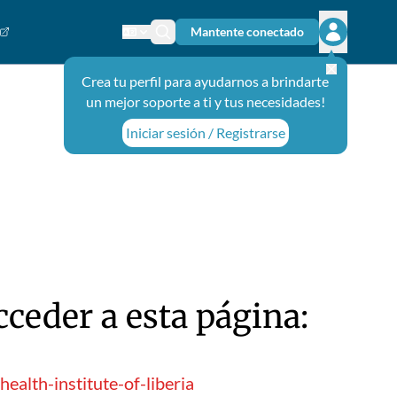
Mantente conectado
Cambiar el idioma
Ícono de búsqueda
Abrir el m
Crea tu perfil para ayudarnos a brindarte
un mejor soporte a ti y tus necesidades!
Iniciar sesión / Registrarse
ceder a esta página:
alth-institute-of-liberia