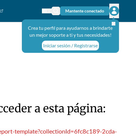
Mantente conectado
Cambiar el idioma
Ícono de búsqueda
Abrir el m
Crea tu perfil para ayudarnos a brindarte
un mejor soporte a ti y tus necesidades!
Iniciar sesión / Registrarse
ceder a esta página:
eport-template?collectionId=6fc8c189-2cda-