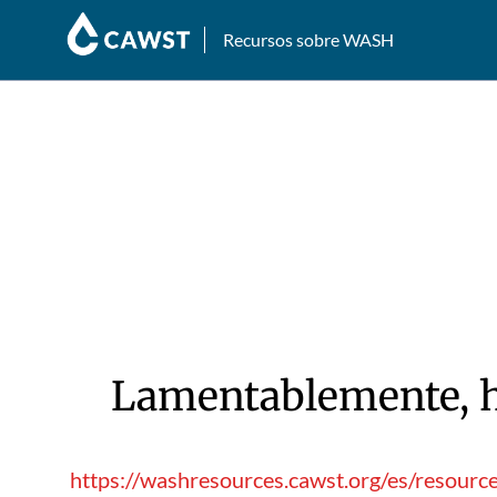
Recursos sobre WASH
Lamentablemente, hu
https://washresources.cawst.org/es/resour