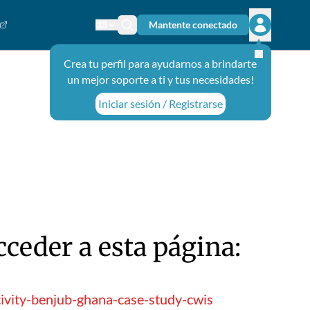
Mantente conectado
Cambiar el idioma
Ícono de búsqueda
Abrir el m
Crea tu perfil para ayudarnos a brindarte
un mejor soporte a ti y tus necesidades!
Iniciar sesión / Registrarse
ceder a esta página:
tivity-benjub-ghana-case-study-cwis