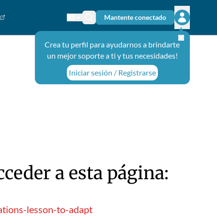
Mantente conectado
Cambiar el idioma
Ícono de búsqueda
Abrir el m
Crea tu perfil para ayudarnos a brindarte
un mejor soporte a ti y tus necesidades!
Iniciar sesión / Registrarse
ceder a esta página:
tions-lesson-to-adapt