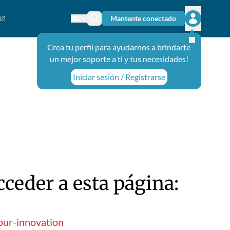
Mantente conectado
Cambiar el idioma
Ícono de búsqueda
Abrir el m
Crea tu perfil para ayudarnos a brindarte
un mejor soporte a ti y tus necesidades!
Iniciar sesión / Registrarse
ceder a esta página:
our-innovation