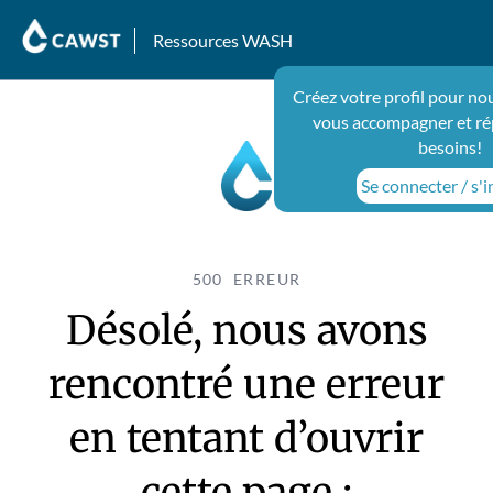
Ressources WASH
Créez votre profil pour no
vous accompagner et ré
besoins!
Se connecter / s'i
500 ERREUR
Désolé, nous avons
rencontré une erreur
en tentant d’ouvrir
cette page :