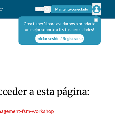
Mantente conectado
Cambiar el idioma
Ícono de búsqueda
Abrir el m
Crea tu perfil para ayudarnos a brindarte
un mejor soporte a ti y tus necesidades!
Iniciar sesión / Registrarse
ceder a esta página:
management-fsm-workshop