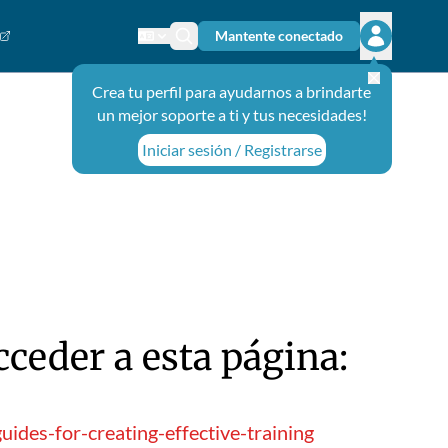
Mantente conectado
Cambiar el idioma
Ícono de búsqueda
Abrir el m
Crea tu perfil para ayudarnos a brindarte
un mejor soporte a ti y tus necesidades!
Iniciar sesión / Registrarse
ceder a esta página:
ides-for-creating-effective-training