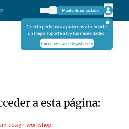
Mantente conectado
Cambiar el idioma
Ícono de búsqueda
Abrir el m
Crea tu perfil para ayudarnos a brindarte
un mejor soporte a ti y tus necesidades!
Iniciar sesión / Registrarse
ceder a esta página:
gram-design-workshop