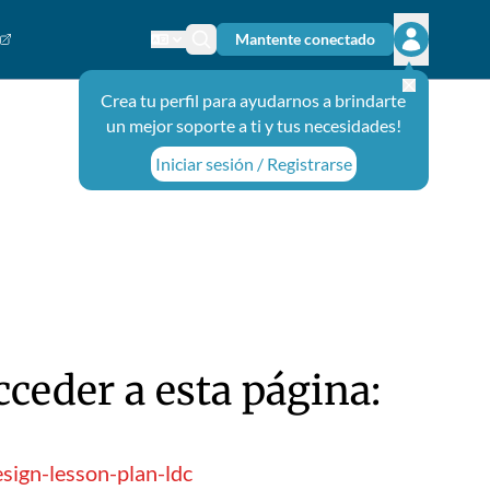
Mantente conectado
Cambiar el idioma
Ícono de búsqueda
Abrir el m
Crea tu perfil para ayudarnos a brindarte
un mejor soporte a ti y tus necesidades!
Iniciar sesión / Registrarse
ceder a esta página:
sign-lesson-plan-ldc