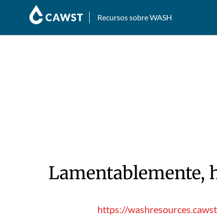
Recursos sobre WASH
Lamentablemente, hu
https://washresources.cawst