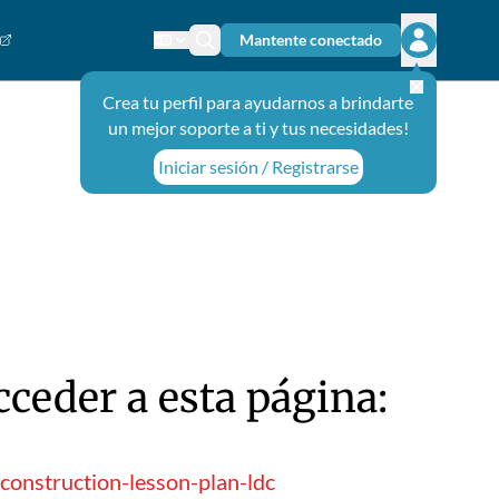
Mantente conectado
Cambiar el idioma
Ícono de búsqueda
Abrir el m
Crea tu perfil para ayudarnos a brindarte
un mejor soporte a ti y tus necesidades!
Iniciar sesión / Registrarse
ceder a esta página:
construction-lesson-plan-ldc