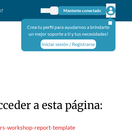
Mantente conectado
Cambiar el idioma
Ícono de búsqueda
Abrir el m
Crea tu perfil para ayudarnos a brindarte
un mejor soporte a ti y tus necesidades!
Iniciar sesión / Registrarse
ceder a esta página:
ers-workshop-report-template