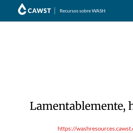
Recursos sobre WASH
Lamentablemente, hu
https://washresources.cawst