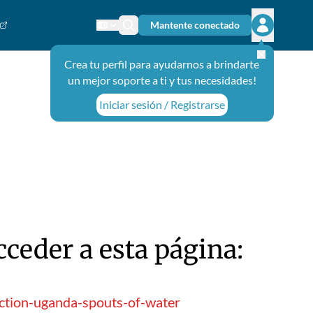
Mantente conectado
Cambiar el idioma
Ícono de búsqueda
Abrir el m
Crea tu perfil para ayudarnos a brindarte
un mejor soporte a ti y tus necesidades!
Iniciar sesión / Registrarse
ceder a esta página:
uction-uganda-spouts-of-water