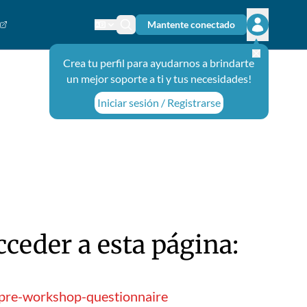
Mantente conectado
Cambiar el idioma
Ícono de búsqueda
Abrir el m
Crea tu perfil para ayudarnos a brindarte
un mejor soporte a ti y tus necesidades!
Iniciar sesión / Registrarse
ceder a esta página:
-pre-workshop-questionnaire