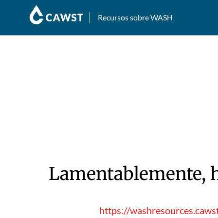
Recursos sobre WASH
Lamentablemente, hu
https://washresources.caws