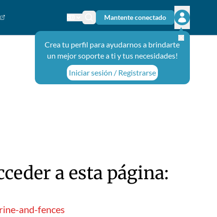
Mantente conectado
Cambiar el idioma
Ícono de búsqueda
Abrir el m
Crea tu perfil para ayudarnos a brindarte
un mejor soporte a ti y tus necesidades!
Iniciar sesión / Registrarse
ceder a esta página:
rine-and-fences