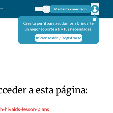
Mantente conectado
Cambiar el idioma
Ícono de búsqueda
Abrir el m
Crea tu perfil para ayudarnos a brindarte
un mejor soporte a ti y tus necesidades!
Iniciar sesión / Registrarse
ceder a esta página:
h-hivaids-lesson-plans