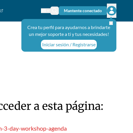
Mantente conectado
Cambiar el idioma
Ícono de búsqueda
Abrir el m
Crea tu perfil para ayudarnos a brindarte
un mejor soporte a ti y tus necesidades!
Iniciar sesión / Registrarse
ceder a esta página:
ash-3-day-workshop-agenda