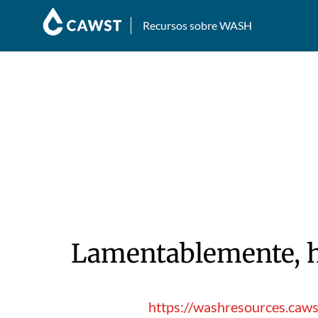
Recursos sobre WASH
Lamentablemente, hu
https://washresources.caws