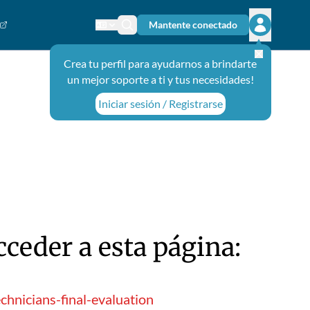
Mantente conectado
Cambiar el idioma
Ícono de búsqueda
Abrir el m
Crea tu perfil para ayudarnos a brindarte
un mejor soporte a ti y tus necesidades!
Iniciar sesión / Registrarse
ceder a esta página:
chnicians-final-evaluation