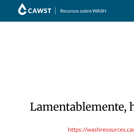
Recursos sobre WASH
Lamentablemente, hu
https://washresources.caw