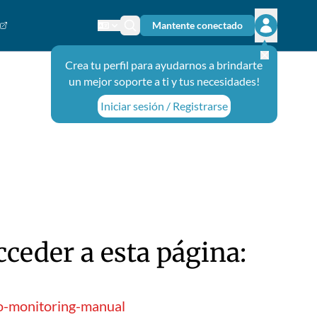
Mantente conectado
Cambiar el idioma
Ícono de búsqueda
Abrir el m
Crea tu perfil para ayudarnos a brindarte
un mejor soporte a ti y tus necesidades!
Iniciar sesión / Registrarse
ceder a esta página:
to-monitoring-manual