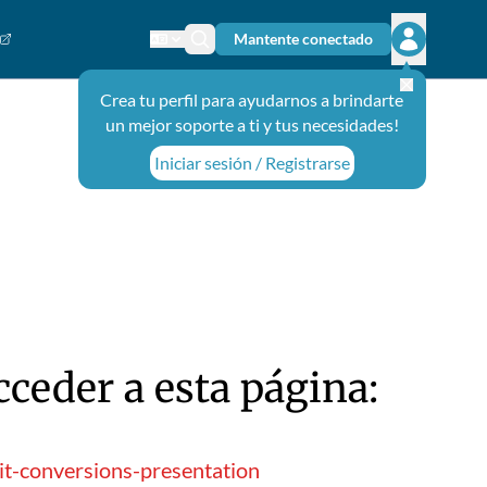
Mantente conectado
Cambiar el idioma
Ícono de búsqueda
Abrir el m
Crea tu perfil para ayudarnos a brindarte
un mejor soporte a ti y tus necesidades!
Iniciar sesión / Registrarse
ceder a esta página:
it-conversions-presentation