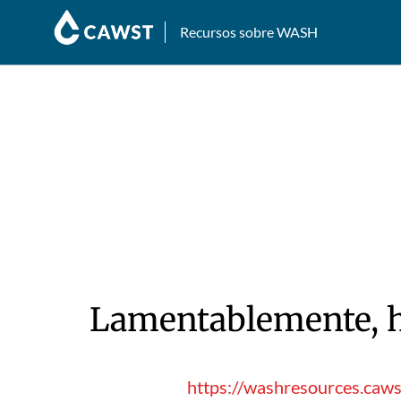
Recursos sobre WASH
Lamentablemente, hu
https://washresources.caws