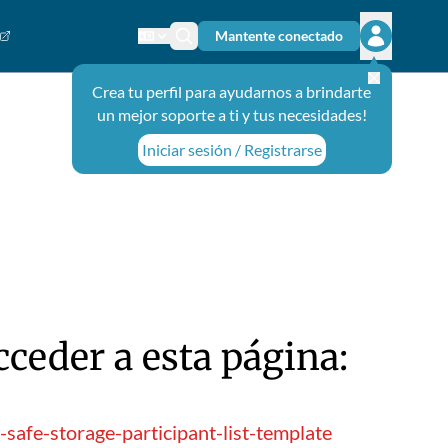
Mantente conectado
Cambiar el idioma
Ícono de búsqueda
Abrir el m
Crea tu perfil para ayudarnos a brindarte
un mejor soporte a ti y tus necesidades!
Iniciar sesión / Registrarse
ceder a esta página:
afe-storage-participant-list-template