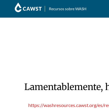
Recursos sobre WASH
Lamentablemente, hu
https://washresources.cawst.org/es/r