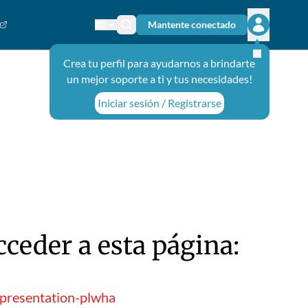
Mantente conectado
Cambiar el idioma
Ícono de búsqueda
Abrir el m
Crea tu perfil para ayudarnos a brindarte
un mejor soporte a ti y tus necesidades!
Iniciar sesión / Registrarse
ceder a esta página:
-presentation-plwha