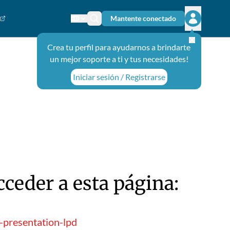
Mantente conectado
Cambiar el idioma
Ícono de búsqueda
Abrir el m
Crea tu perfil para ayudarnos a brindarte
un mejor soporte a ti y tus necesidades!
Iniciar sesión / Registrarse
ceder a esta página:
-presentation-lpd