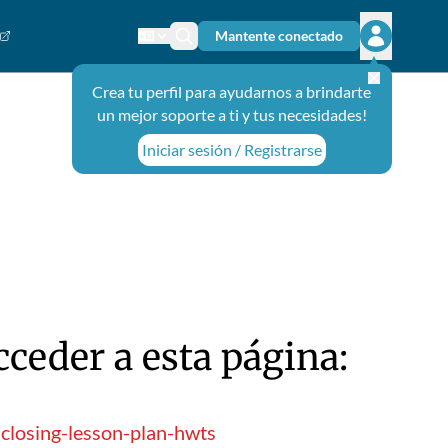
Mantente conectado
Cambiar el idioma
Ícono de búsqueda
Abrir el m
Crea tu perfil para ayudarnos a brindarte
un mejor soporte a ti y tus necesidades!
Iniciar sesión / Registrarse
ceder a esta página:
closing-lesson-plan-hwts