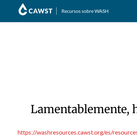
Recursos sobre WASH
Lamentablemente, hu
https://washresources.cawst.org/es/resourc