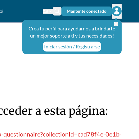
Mantente conectado
Cambiar el idioma
Ícono de búsqueda
Abrir el m
Crea tu perfil para ayudarnos a brindarte
un mejor soporte a ti y tus necesidades!
Iniciar sesión / Registrarse
ceder a esta página:
p-questionnaire?collectionId=cad78f4e-0e1b-