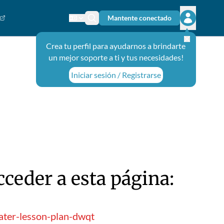
Mantente conectado
Cambiar el idioma
Ícono de búsqueda
Abrir el m
Crea tu perfil para ayudarnos a brindarte
un mejor soporte a ti y tus necesidades!
Iniciar sesión / Registrarse
ceder a esta página:
ater-lesson-plan-dwqt