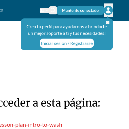
Mantente conectado
Cambiar el idioma
Ícono de búsqueda
Abrir el m
Crea tu perfil para ayudarnos a brindarte
un mejor soporte a ti y tus necesidades!
Iniciar sesión / Registrarse
ceder a esta página:
esson-plan-intro-to-wash