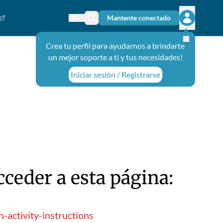
Mantente conectado
Cambiar el idioma
Ícono de búsqueda
Abrir el m
Crea tu perfil para ayudarnos a brindarte
un mejor soporte a ti y tus necesidades!
Iniciar sesión / Registrarse
ceder a esta página:
activity-instructions