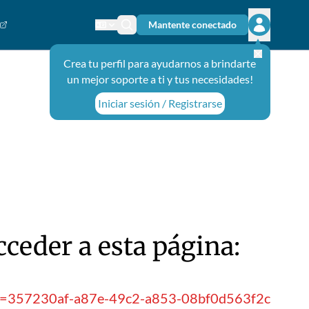
Mantente conectado
Cambiar el idioma
Ícono de búsqueda
Abrir el m
Crea tu perfil para ayudarnos a brindarte
un mejor soporte a ti y tus necesidades!
Iniciar sesión / Registrarse
ceder a esta página:
tionId=357230af-a87e-49c2-a853-08bf0d563f2c