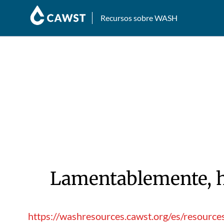
Recursos sobre WASH
Lamentablemente, hu
https://washresources.cawst.org/es/resourc