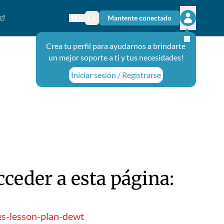
Mantente conectado
Cambiar el idioma
Ícono de búsqueda
Abrir el m
Crea tu perfil para ayudarnos a brindarte
un mejor soporte a ti y tus necesidades!
Iniciar sesión / Registrarse
ceder a esta página:
es-lesson-plan-dewt