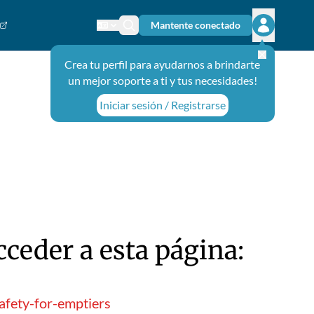
Mantente conectado
Cambiar el idioma
Ícono de búsqueda
Abrir el m
Crea tu perfil para ayudarnos a brindarte
un mejor soporte a ti y tus necesidades!
Iniciar sesión / Registrarse
ceder a esta página:
afety-for-emptiers