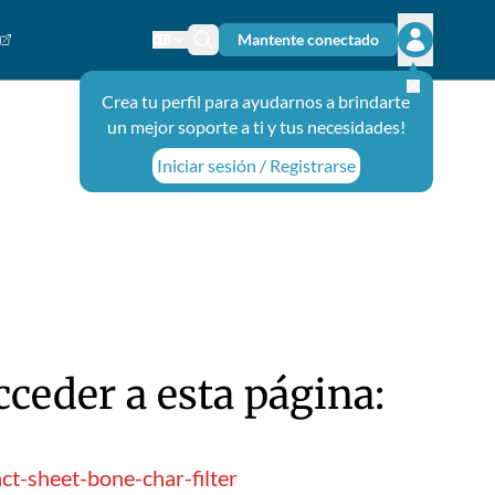
Mantente conectado
Cambiar el idioma
Ícono de búsqueda
Abrir el m
Crea tu perfil para ayudarnos a brindarte
un mejor soporte a ti y tus necesidades!
Iniciar sesión / Registrarse
ceder a esta página:
t-sheet-bone-char-filter