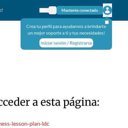
Mantente conectado
Cambiar el idioma
Ícono de búsqueda
Abrir el m
Crea tu perfil para ayudarnos a brindarte
un mejor soporte a ti y tus necesidades!
Iniciar sesión / Registrarse
ceder a esta página:
ness-lesson-plan-ldc