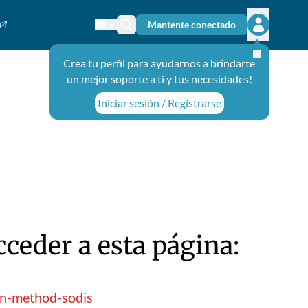
Mantente conectado
Cambiar el idioma
Ícono de búsqueda
Abrir el m
Crea tu perfil para ayudarnos a brindarte
un mejor soporte a ti y tus necesidades!
Iniciar sesión / Registrarse
ceder a esta página:
on-method-sodis