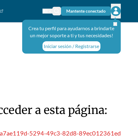
Mantente conectado
Cambiar el idioma
Ícono de búsqueda
Abrir el m
Crea tu perfil para ayudarnos a brindarte
un mejor soporte a ti y tus necesidades!
Iniciar sesión / Registrarse
ceder a esta página:
ionId=a7ae119d-5294-49c3-82d8-89ec012361ed