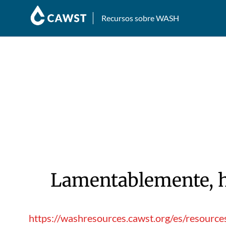
Recursos sobre WASH
Lamentablemente, hu
https://washresources.cawst.org/es/resour