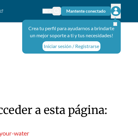
Mantente conectado
Cambiar el idioma
Ícono de búsqueda
Abrir el m
Crea tu perfil para ayudarnos a brindarte
un mejor soporte a ti y tus necesidades!
Iniciar sesión / Registrarse
ceder a esta página:
-your-water