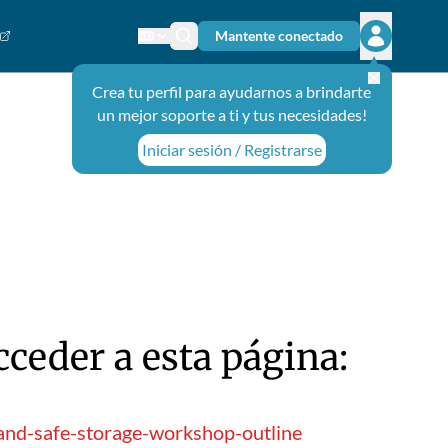
Mantente conectado
Cambiar el idioma
Ícono de búsqueda
Abrir el m
Crea tu perfil para ayudarnos a brindarte
un mejor soporte a ti y tus necesidades!
Iniciar sesión / Registrarse
ceder a esta página:
and-safe-storage-workshop-outline