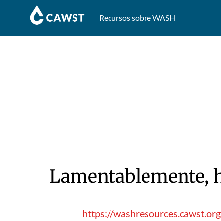
Recursos sobre WASH
Lamentablemente, hu
https://washresources.cawst.or