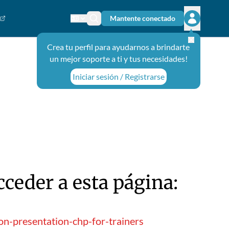
Mantente conectado
Cambiar el idioma
Ícono de búsqueda
Abrir el m
Crea tu perfil para ayudarnos a brindarte
un mejor soporte a ti y tus necesidades!
Iniciar sesión / Registrarse
ceder a esta página:
n-presentation-chp-for-trainers