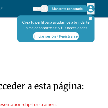
Mantente conectado
Cambiar el idioma
Ícono de búsqueda
Abrir el m
Crea tu perfil para ayudarnos a brindarte
un mejor soporte a ti y tus necesidades!
Iniciar sesión / Registrarse
ceder a esta página:
sentation-chp-for-trainers