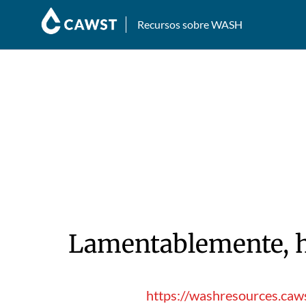
Recursos sobre WASH
Lamentablemente, hu
https://washresources.caw