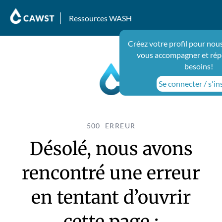
Ressources WASH
Créez votre profil pour nou
vous accompagner et rép
besoins!
Se connecter / s'in
500 ERREUR
Désolé, nous avons
rencontré une erreur
en tentant d’ouvrir
cette page :