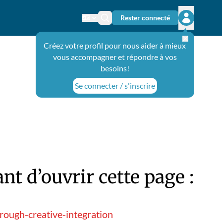
Rester connecté
Changer de langue
Icône de recherche
Ouvrir le 
Créez votre profil pour nous aider à mieux
vous accompagner et répondre à vos
besoins!
Se connecter / s'inscrire
t d’ouvrir cette page :
ough-creative-integration