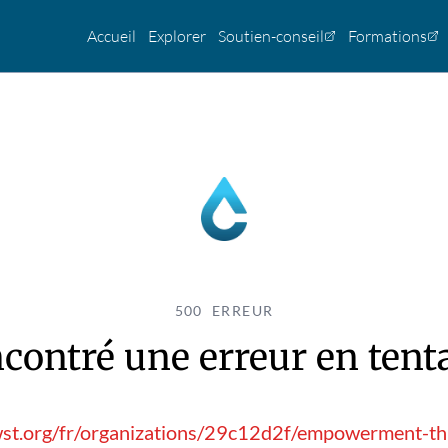
Accueil
Explorer
Soutien-conseil
Formations
500 ERREUR
contré une erreur en tentan
wst.org/fr/organizations/29c12d2f/empowerment-thr