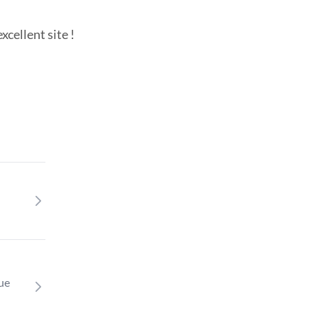
cellent site !
que