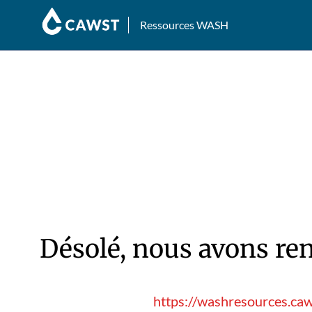
Ressources WASH
Désolé, nous avons ren
https://washresources.ca