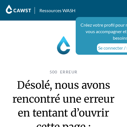
Ressources WASH
Créez votre profil pour 
vous accompagner et
besoin
Se connecter / 
500 ERREUR
Désolé, nous avons
rencontré une erreur
en tentant d’ouvrir
cette page :