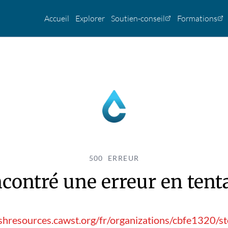
Accueil
Explorer
Soutien-conseil
Formations
500 ERREUR
contré une erreur en tentan
shresources.cawst.org/fr/organizations/cbfe1320/s