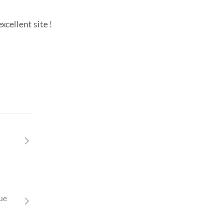
cellent site !
que