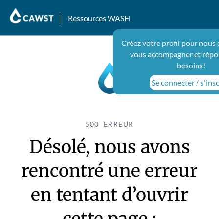
Ressources WASH
Créez votre profil pour nous 
vous accompagner et répo
besoins!
Se connecter / s'insc
500 ERREUR
Désolé, nous avons
rencontré une erreur
en tentant d’ouvrir
cette page :