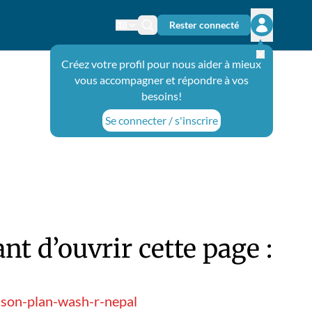
Rester connecté
Changer de langue
Icône de recherche
Ouvrir le 
Créez votre profil pour nous aider à mieux
vous accompagner et répondre à vos
besoins!
Se connecter / s'inscrire
t d’ouvrir cette page :
sson-plan-wash-r-nepal