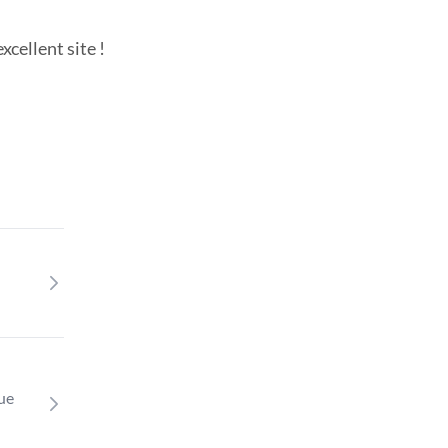
cellent site !
que