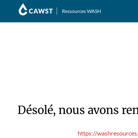
Ressources WASH
Désolé, nous avons ren
https://washresources