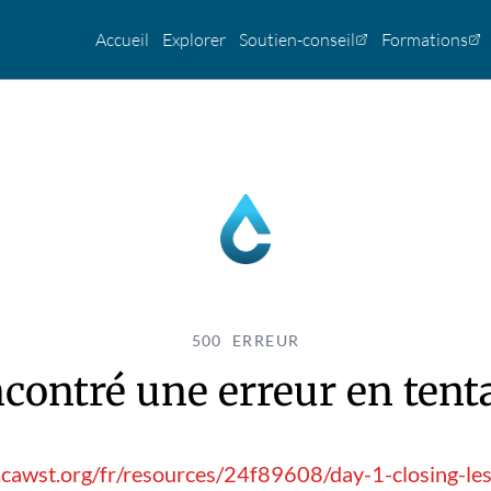
Accueil
Explorer
Soutien-conseil
Formations
500 ERREUR
contré une erreur en tentan
.cawst.org/fr/resources/24f89608/day-1-closing-le