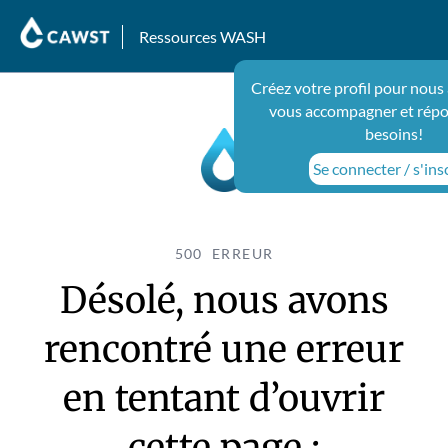
Ressources WASH
Créez votre profil pour nous
vous accompagner et répo
besoins!
Se connecter / s'ins
500 ERREUR
Désolé, nous avons
rencontré une erreur
en tentant d’ouvrir
cette page :