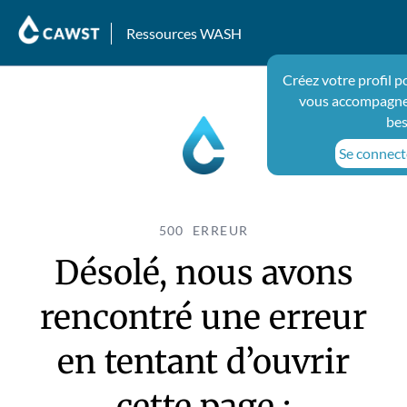
Ressources WASH
Créez votre profil p
vous accompagner
bes
Se connecte
500 ERREUR
Désolé, nous avons
rencontré une erreur
en tentant d’ouvrir
cette page :