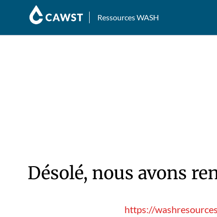
Ressources WASH
Désolé, nous avons ren
https://washresources