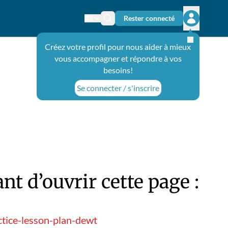
Rester connecté
Changer de langue
Icône de recherche
Ouvrir le 
Créez votre profil pour nous aider à mieux
vous accompagner et répondre à vos
besoins!
Se connecter / s'inscrire
t d’ouvrir cette page :
ctice-lesson-plan-dewt