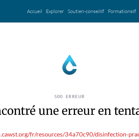
Accueil
Explorer
Soutien-conseil
Formations
500 ERREUR
contré une erreur en tentan
.cawst.org/fr/resources/34a70c90/disinfection-pra