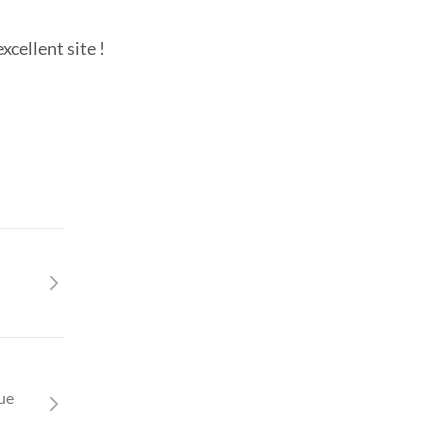
cellent site !
que