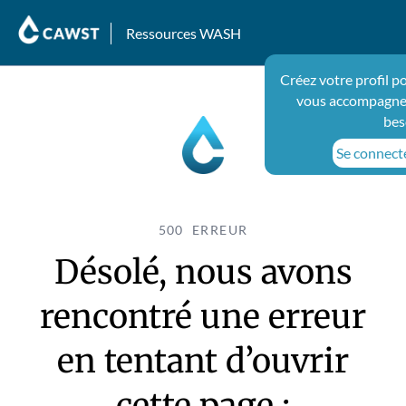
Ressources WASH
Créez votre profil p
vous accompagner
bes
Se connecte
500 ERREUR
Désolé, nous avons
rencontré une erreur
en tentant d’ouvrir
cette page :